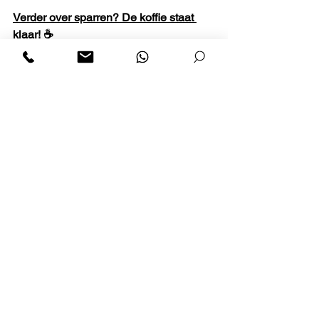
Verder over sparren? De koffie staat 
klaar! ☕
Alles weergeven
Recente blogposts