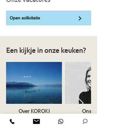
Onze vacatures
Open sollicitatie
Een kijkje in onze keuken?
Over KOROKI
Ons team
Leer KOROKI kennen!
Maak kennis met onze collega's