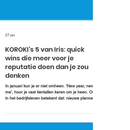
27 jan
KOROKI’s 5 van Iris: quick
wins die meer voor je
reputatie doen dan je zou
denken
In januari kun je er niet omheen. ‘New year, new
me’, hoor je vast tientallen keren om je heen. Ook
in het bedrijfsleven betekent dat: nieuwe plannen,
frisse energie, en dat terwijl de dagelijkse drukte
na de feestdagen weer volledig aan staat. Je
reputatie staat in deze periode misschien ook wel