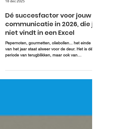
18 dec 2025
Dé succesfactor voor jouw
communicatie in 2026, die je
niet vindt in een Excel
Pepernoten, gourmetten, oliebollen... het einde
van het jaar staat alweer voor de deur. Het is dé
periode van terugblikken, maar ook van
vooruitkijken. Er wordt druk gesleuteld aan
strategieën, doelen worden aangescherpt en
iedereen wil 'klaar zijn voor 2026'. Maar tussen
alle grafieken en managementtermen is er één
maatstaf die vaak op de plank blijft liggen. Tot
collega Isa vorige week op een onderzoek van
Gallup stuitte over betrokkenheid. We hebben de
neiging om betr